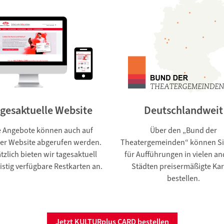
gesaktuelle Website
Deutschlandweit
e Angebote können auch auf
Über den „Bund der
er Website abgerufen werden.
Theatergemeinden“ können Si
tzlich bieten wir tagesaktuell
für Aufführungen in vielen a
istig verfügbare Restkarten an.
Städten preisermäßigte Ka
bestellen.
Jetzt
KULTURplus CARD
bestellen