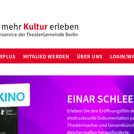
RPLUS
MITGLIED WERDEN
ÜBER UNS
LOGIN/W
EINAR SCHLEE
Erleben Sie den Eröffnungsfilm d
eindrucksvolle Dokumentation p
Theatermacher und Gesamtkünstle
gleichermaßen herausforderte.