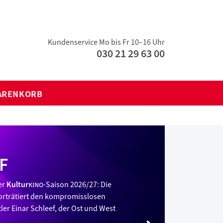
Kundenservice Mo bis Fr 10–16 Uhr
030 21 29 63 00
ARENKORB
F
er
Kultur
kino
-Saison 2026/27: Die
orträtiert den kompromisslosen
r Einar Schleef, der Ost und West