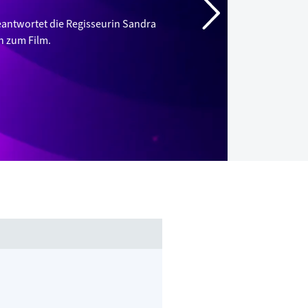
eantwortet die Regisseurin Sandra
n zum Film.