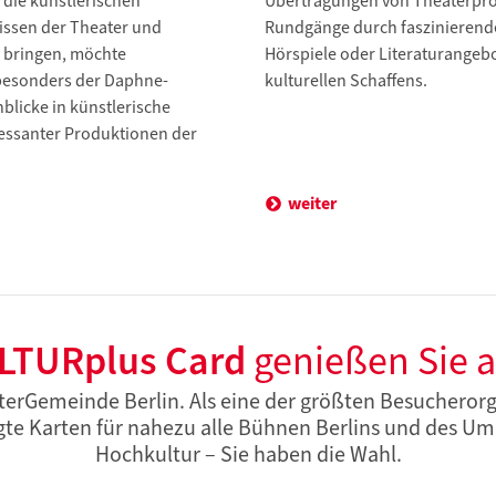
 die künstlerischen
Übertragungen von Theaterprod
issen der Theater und
Rundgänge durch faszinierend
 bringen, möchte
Hörspiele oder Literaturangebo
 besonders der Daphne-
kulturellen Schaffens.
nblicke in künstlerische
essanter Produktionen der
weiter
LTURplus Card
genießen Sie al
erGemeinde Berlin. Als eine der größten Besucheror
gte Karten für nahezu alle Bühnen Berlins und des Uml
Hochkultur – Sie haben die Wahl.