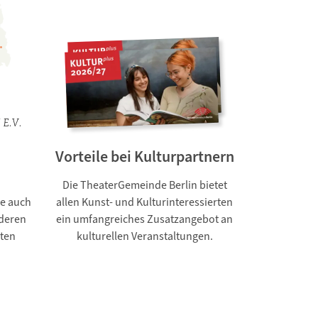
Vorteile bei Kulturpartnern
Die TheaterGemeinde Berlin bietet
e auch
allen Kunst- und Kulturinteressierten
nderen
ein umfangreiches Zusatzangebot an
rten
kulturellen Veranstaltungen.