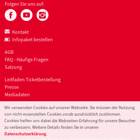
Folgen Sie uns auf:
Kontakt
Infopaket bestellen
AGB
FAQ - Häufige Fragen
Satzung
Leitfaden Ticketbestellung
Presse
Mediadaten
Newsletter
Wir verwenden Cookies auf unserer Webseite. Sie müssen der Nutzung
von nicht-essenziellen Cookies vorab ausdrücklich zustimmen.
Impressum
Cookies helfen uns dabei die Webseiten-Erfahrung für unsere Besucher
Datenschutzerklärung
zu verbessern. Weitere Details finden Sie in unserer
Datenschutzerklärung
.
© TheaterGemeinde Berlin e. V. | Tauentzienstraße 3 | 10789 Berlin