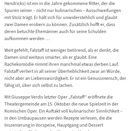
Hendricks) ist ein in die Jahre gekommene Ritter, der die
Spuren seiner – nicht nur kulinarischen – Ausschweifungen
mit Stolz trägt. Er hält sich für unwiderstehlich und glaubt
zwei Damen erobern zu können. Zusätzlich hofft er, dass
deren betuchte Ehemänner auch für seine Schulden
aufkommen werden …
Weit gefehlt, Falstaff ist weniger betörend, als er denkt, die
Damen sind weitaus smarter, als er glaubt. Eine
Rachekomödie nimmt ihren manchmal etwas derben Lauf.
Falstaff verliert in all seiner Überheblichkeit zwar an Würde,
nicht aber an Liebenswürdigkeit. Er ist ein Genussmensch, der
fähig ist, über sich selbst zu lachen.
Mit Giuseppe Verdis letzter Oper „Falstaff“ eröffnete die
Theatergemeinde am 15. Oktober die neue Spielzeit in der
Komischen Oper. Ein Auftakt voll kulinarischer Sinnlichkeit –
in den Umbaupausen werden Rezepte verlesen, die die
Inszenierung in Vorspeise, Hauptgang und Dessert