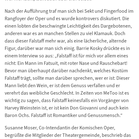
Nach der Aufführung traf man sich bei Sekt und Fingerfood im
Rangfoyer der Oper und es wurde kontrovers diskutiert. Die
einen lobten die beschwingte Leichtigkeit des Dargebotenen,
anderen war es an manchen Stellen zu viel Klamauk. Doch
dass dieser Falstaff mehr war, als eine lächerliche, alternde
Figur, darüber war man sich einig. Barrie Kosky drückte es in
einem Interview so aus: „Falstaff ist für mich vor allem eines
nicht: Ein Mann im Fatsuit, mit roter Nase und Rauschebart!
Bevor man überhaupt darüber nachdenkt, welches Kostüm
Falstaff trägt, sollte man darüber sprechen, wer er ist: Dieser
Mann liebt den Wein, er ist dem Genuss verfallen und er
verehrt das weibliche Geschlecht. In Zeiten von MeToo ist es
wichtig zu sagen, dass Falstaff keinesfalls ein Vorgänger von
Harvey Weinstein ist, er ist kein Don Giovanni und auch kein
Baron Ochs. Falstaff ist Romantiker und Genussmensch.“
Susanne Moser, Co-Intendantin der Komischen Oper,
begrüßte die Mitglieder der Theatergemeinde, beschrieb das