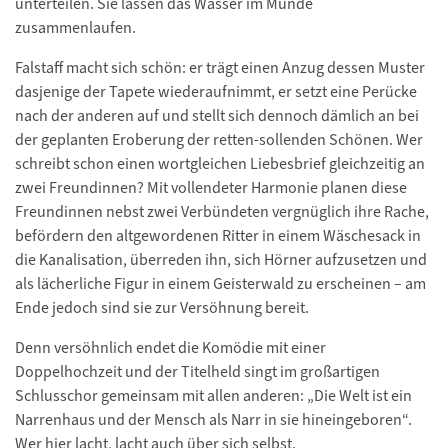
unterteilen. Sie lassen das Wasser im Munde
zusammenlaufen.
Falstaff macht sich schön: er trägt einen Anzug dessen Muster
dasjenige der Tapete wiederaufnimmt, er setzt eine Perücke
nach der anderen auf und stellt sich dennoch dämlich an bei
der geplanten Eroberung der retten-sollenden Schönen. Wer
schreibt schon einen wortgleichen Liebesbrief gleichzeitig an
zwei Freundinnen? Mit vollendeter Harmonie planen diese
Freundinnen nebst zwei Verbündeten vergnüglich ihre Rache,
befördern den altgewordenen Ritter in einem Wäschesack in
die Kanalisation, überreden ihn, sich Hörner aufzusetzen und
als lächerliche Figur in einem Geisterwald zu erscheinen – am
Ende jedoch sind sie zur Versöhnung bereit.
Denn versöhnlich endet die Komödie mit einer
Doppelhochzeit und der Titelheld singt im großartigen
Schlusschor gemeinsam mit allen anderen: „Die Welt ist ein
Narrenhaus und der Mensch als Narr in sie hineingeboren“.
Wer hier lacht, lacht auch über sich selbst.