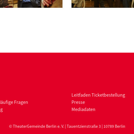
Leitfaden Ticketbestellung
Häufige Fragen
Presse
ng
Mediadaten
© TheaterGemeinde Berlin e. V. | Tauentzienstraße 3 | 10789 Berlin