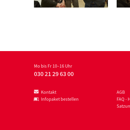
Mo bis Fr 10–16 Uhr
030 21 29 63 00
Kontakt
AGB
Infopaket bestellen
FAQ - 
Satzu