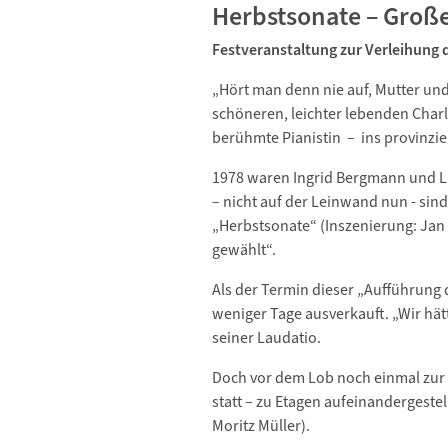
Herbstsonate – Große
Festveranstaltung zur Verleihung
„Hört man denn nie auf, Mutter und 
schöneren, leichter lebenden Charl
berühmte Pianistin – ins provinzi
1978 waren Ingrid Bergmann und Li
– nicht auf der Leinwand nun - sin
„Herbstsonate“ (Inszenierung: Jan
gewählt“.
Als der Termin dieser „Aufführung
weniger Tage ausverkauft. „Wir hät
seiner Laudatio.
Doch vor dem Lob noch einmal zur 
statt – zu Etagen aufeinandergeste
Moritz Müller).