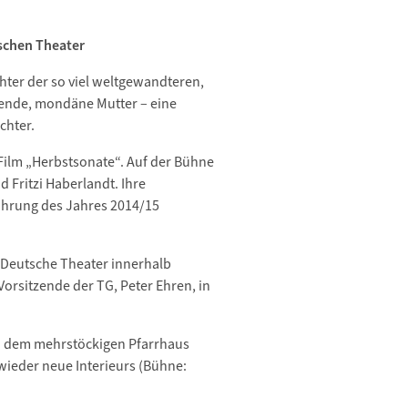
schen Theater
chter der so viel weltgewandteren,
isende, mondäne Mutter – eine
chter.
Film „Herbstsonate“. Auf der Bühne
 Fritzi Haberlandt. Ihre
ührung des Jahres 2014/15
 Deutsche Theater innerhalb
Vorsitzende der TG, Peter Ehren, in
in dem mehrstöckigen Pfarrhaus
wieder neue Interieurs (Bühne: