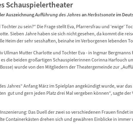
s Schauspielertheater
 der Auszeichnung
Aufführung des Jahres
an
Herbstsonate
im Deut
Tochter zu sein?“ Die Frage stellt Eva, Pfarrersfrau und 'ewige' To
otte. Sieben Jahre haben sie sich nicht gesehen, da kommt die re
elle Heim der sehr sesshaften, beinahe im Verborgenen lebenden To
v Ullman Mutter Charlotte und Tochter Eva - in Ingmar Bergmanns 
d es die beiden großartigen Schauspielerinnen Corinna Harfouch und
 Bosse) wurde von den Mitgliedern der Theatergemeinde zur „Auff
 des Jahres“ Anfang März im Spielplan angekündigt wurde, war das
ten gut und gern jeden Platz drei Mal vergeben können“, sagte der 
Inszenierung: Das Duell der zwei so verschiedenen Frauen findet 
llte Containerkästen drehen sich und gewähren Einblicke in immer 