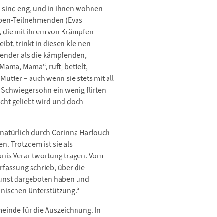
en sind eng, und in ihnen wohnen
eben-Teilnehmenden (Evas
i, die mit ihrem von Krämpfen
bt, trinkt in diesen kleinen
ltender als die kämpfenden,
ama, Mama“, ruft, bettelt,
utter – auch wenn sie stets mit all
 Schwiegersohn ein wenig flirten
icht geliebt wird und doch
 natürlich durch Corinna Harfouch
. Trotzdem ist sie als
ebnis Verantwortung tragen. Vom
rfassung schrieb, über die
lkunst dargeboten haben und
chnischen Unterstützung.“
meinde für die Auszeichnung. In