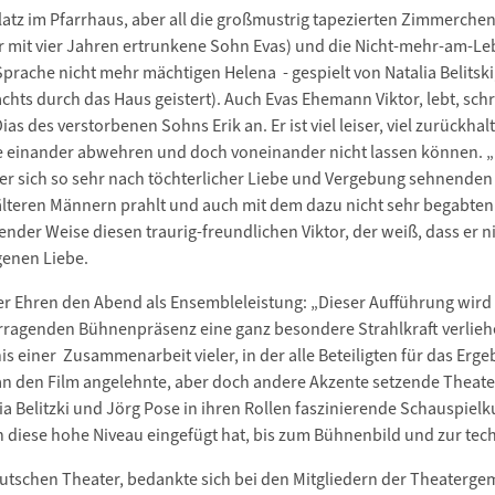
 Platz im Pfarrhaus, aber all die großmustrig tapezierten Zimmerch
r mit vier Jahren ertrunkene Sohn Evas) und die Nicht-mehr-am-L
prache nicht mehr mächtigen Helena - gespielt von Natalia Belitsk
ts durch das Haus geistert). Auch Evas Ehemann Viktor, lebt, schrei
s des verstorbenen Sohns Erik an. Er ist viel leiser, viel zurückha
e einander abwehren und doch voneinander nicht lassen können. „M
er sich so sehr nach töchterlicher Liebe und Vergebung sehnenden M
 älteren Männern prahlt und auch mit dem dazu nicht sehr begabten
kender Weise diesen traurig-freundlichen Viktor, der weiß, dass er n
igenen Liebe.
er Ehren den Abend als Ensembleleistung: „Dieser Aufführung wird
erragenden Bühnenpräsenz eine ganz besondere Strahlkraft verliehen
 einer Zusammenarbeit vieler, in der alle Beteiligten für das Erg
an den Film angelehnte, aber doch andere Akzente setzende Theate
ia Belitzki und Jörg Pose in ihren Rollen faszinierende Schauspie
in diese hohe Niveau eingefügt hat, bis zum Bühnenbild und zur te
utschen Theater, bedankte sich bei den Mitgliedern der Theaterge