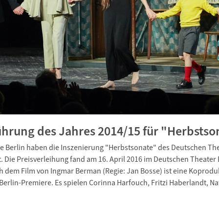
hrung des Jahres 2014/15 für "Herbstso
e Berlin haben die Inszenierung "Herbstsonate" des Deutschen The
. Die Preisverleihung fand am 16. April 2016 im Deutschen Theater B
h dem Film von Ingmar Berman (Regie: Jan Bosse) ist eine Koprodu
Berlin-Premiere. Es spielen Corinna Harfouch, Fritzi Haberlandt, Na