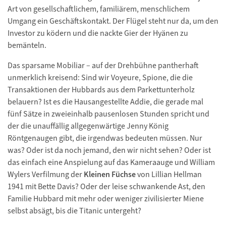
Art von gesellschaftlichem, familiärem, menschlichem
Umgang ein Geschäftskontakt. Der Flügel steht nur da, um den
Investor zu ködern und die nackte Gier der Hyänen zu
bemänteln.
Das sparsame Mobiliar – auf der Drehbühne pantherhaft
unmerklich kreisend: Sind wir Voyeure, Spione, die die
Transaktionen der Hubbards aus dem Parkettunterholz
belauern? Ist es die Hausangestellte Addie, die gerade mal
fünf Sätze in zweieinhalb pausenlosen Stunden spricht und
der die unauffällig allgegenwärtige Jenny König
Röntgenaugen gibt, die irgendwas bedeuten müssen. Nur
was? Oder ist da noch jemand, den wir nicht sehen? Oder ist
das einfach eine Anspielung auf das Kameraauge und William
Wylers Verfilmung der
Kleinen Füchse
von Lillian Hellman
1941 mit Bette Davis? Oder der leise schwankende Ast, den
Familie Hubbard mit mehr oder weniger zivilisierter Miene
selbst absägt, bis die Titanic untergeht?