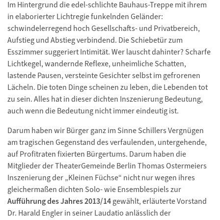
Im Hintergrund die edel-schlichte Bauhaus-Treppe mit ihrem
in elaborierter Lichtregie funkelnden Geländer:
schwindelerregend hoch Gesellschafts- und Privatbereich,
Aufstieg und Abstieg verbindend. Die Schiebetür zum
Esszimmer suggeriert Intimität. Wer lauscht dahinter? Scharfe
Lichtkegel, wandernde Reflexe, unheimliche Schatten,
lastende Pausen, versteinte Gesichter selbst im gefrorenen
Lächeln. Die toten Dinge scheinen zu leben, die Lebenden tot
zu sein. Alles hat in dieser dichten Inszenierung Bedeutung,
auch wenn die Bedeutung nicht immer eindeutig ist.
Darum haben wir Bürger ganz im Sinne Schillers Vergnügen
am tragischen Gegenstand des verfaulenden, untergehende,
auf Profitraten fixierten Bürgertums. Darum haben die
Mitglieder der TheaterGemeinde Berlin Thomas Ostermeiers
Inszenierung der „Kleinen Füchse“ nicht nur wegen ihres
gleichermaßen dichten Solo- wie Ensemblespiels zur
Aufführung des Jahres 2013/14
gewählt, erläuterte Vorstand
Dr. Harald Engler in seiner Laudatio anlässlich der