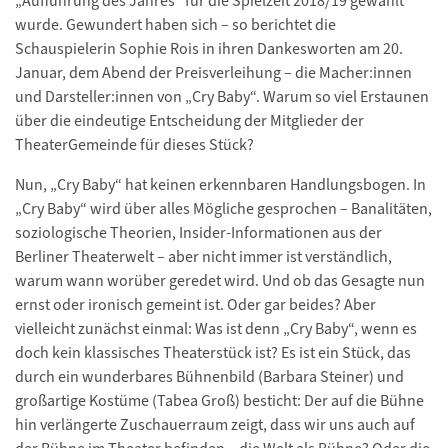
„Aufführung des Jahres“ für die Spielzeit 2018/19 gewählt
wurde. Gewundert haben sich – so berichtet die
Schauspielerin Sophie Rois in ihren Dankesworten am 20.
Januar, dem Abend der Preisverleihung – die Macher:innen
und Darsteller:innen von „Cry Baby“. Warum so viel Erstaunen
über die eindeutige Entscheidung der Mitglieder der
TheaterGemeinde für dieses Stück?
Nun, „Cry Baby“ hat keinen erkennbaren Handlungsbogen. In
„Cry Baby“ wird über alles Mögliche gesprochen – Banalitäten,
soziologische Theorien, Insider-Informationen aus der
Berliner Theaterwelt – aber nicht immer ist verständlich,
warum wann worüber geredet wird. Und ob das Gesagte nun
ernst oder ironisch gemeint ist. Oder gar beides? Aber
vielleicht zunächst einmal: Was ist denn „Cry Baby“, wenn es
doch kein klassisches Theaterstück ist? Es ist ein Stück, das
durch ein wunderbares Bühnenbild (Barbara Steiner) und
großartige Kostüme (Tabea Groß) besticht: Der auf die Bühne
hin verlängerte Zuschauerraum zeigt, dass wir uns auch auf