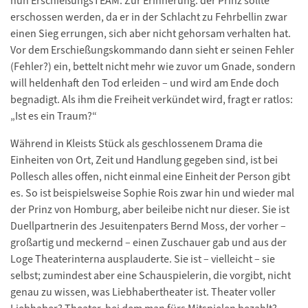
nun ErschießungsTEAM. Zur Erinnerung: der Prinz sollte
erschossen werden, da er in der Schlacht zu Fehrbellin zwar
einen Sieg errungen, sich aber nicht gehorsam verhalten hat.
Vor dem Erschießungskommando dann sieht er seinen Fehler
(Fehler?) ein, bettelt nicht mehr wie zuvor um Gnade, sondern
will heldenhaft den Tod erleiden – und wird am Ende doch
begnadigt. Als ihm die Freiheit verkündet wird, fragt er ratlos:
„Ist es ein Traum?“
Während in Kleists Stück als geschlossenem Drama die
Einheiten von Ort, Zeit und Handlung gegeben sind, ist bei
Pollesch alles offen, nicht einmal eine Einheit der Person gibt
es. So ist beispielsweise Sophie Rois zwar hin und wieder mal
der Prinz von Homburg, aber beileibe nicht nur dieser. Sie ist
Duellpartnerin des Jesuitenpaters Bernd Moss, der vorher –
großartig und meckernd – einen Zuschauer gab und aus der
Loge Theaterinterna ausplauderte. Sie ist – vielleicht – sie
selbst; zumindest aber eine Schauspielerin, die vorgibt, nicht
genau zu wissen, was Liebhabertheater ist. Theater voller