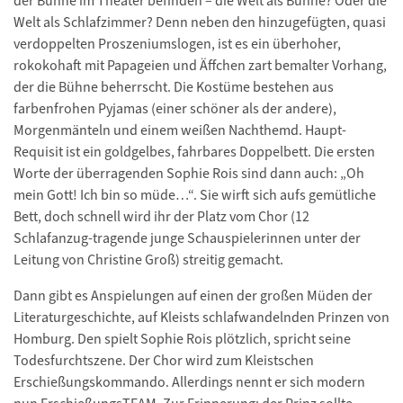
der Bühne im Theater befinden – die Welt als Bühne? Oder die
Welt als Schlafzimmer? Denn neben den hinzugefügten, quasi
verdoppelten Proszeniumslogen, ist es ein überhoher,
rokokohaft mit Papageien und Äffchen zart bemalter Vorhang,
der die Bühne beherrscht. Die Kostüme bestehen aus
farbenfrohen Pyjamas (einer schöner als der andere),
Morgenmänteln und einem weißen Nachthemd. Haupt-
Requisit ist ein goldgelbes, fahrbares Doppelbett. Die ersten
Worte der überragenden Sophie Rois sind dann auch: „Oh
mein Gott! Ich bin so müde…“. Sie wirft sich aufs gemütliche
Bett, doch schnell wird ihr der Platz vom Chor (12
Schlafanzug-tragende junge Schauspielerinnen unter der
Leitung von Christine Groß) streitig gemacht.
Dann gibt es Anspielungen auf einen der großen Müden der
Literaturgeschichte, auf Kleists schlafwandelnden Prinzen von
Homburg. Den spielt Sophie Rois plötzlich, spricht seine
Todesfurchtszene. Der Chor wird zum Kleistschen
Erschießungskommando. Allerdings nennt er sich modern