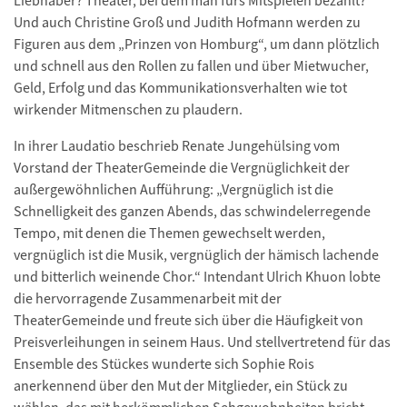
Liebhaber? Theater, bei dem man fürs Mitspielen bezahlt?
Und auch Christine Groß und Judith Hofmann werden zu
Figuren aus dem „Prinzen von Homburg“, um dann plötzlich
und schnell aus den Rollen zu fallen und über Mietwucher,
Geld, Erfolg und das Kommunikationsverhalten wie tot
wirkender Mitmenschen zu plaudern.
In ihrer Laudatio beschrieb Renate Jungehülsing vom
Vorstand der TheaterGemeinde die Vergnüglichkeit der
außergewöhnlichen Aufführung: „Vergnüglich ist die
Schnelligkeit des ganzen Abends, das schwindelerregende
Tempo, mit denen die Themen gewechselt werden,
vergnüglich ist die Musik, vergnüglich der hämisch lachende
und bitterlich weinende Chor.“ Intendant Ulrich Khuon lobte
die hervorragende Zusammenarbeit mit der
TheaterGemeinde und freute sich über die Häufigkeit von
Preisverleihungen in seinem Haus. Und stellvertretend für das
Ensemble des Stückes wunderte sich Sophie Rois
anerkennend über den Mut der Mitglieder, ein Stück zu