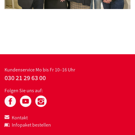
Kundenservice
Mo bis Fr 10–16 Uhr
030 21 29 63 00
Folgen Sie uns auf:
Kontakt
Infopaket bestellen