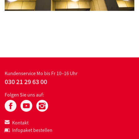
Kundenservice
Mo bis Fr 10–16 Uhr
030 21 29 63 00
Folgen Sie uns auf:
Kontakt
Infopaket bestellen