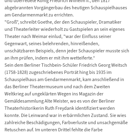
und überredete König Friedrich Wilhelm II., den 1817
abgebrannten Vorgängerbau des heutigen Schauspielhauses
am Gendarmenmarkt zu errichten.
"Groß", schreibt Goethe, der den Schauspieler, Dramatiker
und Theaterleiter wiederholt zu Gastspielen an sein eigenes
Theater nach Weimar einlud, "war der Einfluss seiner
Gegenwart, seines belehrenden, hinreißenden,
unschätzbaren Beispiels, denn jeder Schauspieler musste sich
an ihm prüfen, indem er mit ihm wetteiferte.“
Sein dem Berliner Tischbein-Schüler Friedrich Georg Weitsch
(1758-1828) zugeschriebenes Porträt hing bis 1935 im
Schauspielhaus am Gendarmenmarkt, kam anschließend in
das Berliner Theatermuseum und nach dem Zweiten
Weltkrieg auf ungeklärten Wegen ins Magazin der
Gemäldesammlung Alte Meister, wo es von der Berliner
Theaterhistorikerin Ruth Freydank identifiziert werden
konnte. Die Leinwand war in erbärmlichen Zustand. Sie wies
zahlreiche Beschädigungen, Farbverluste und unsachgemäße
Retuschen auf. Im unteren Drittel fehlte die Farbe