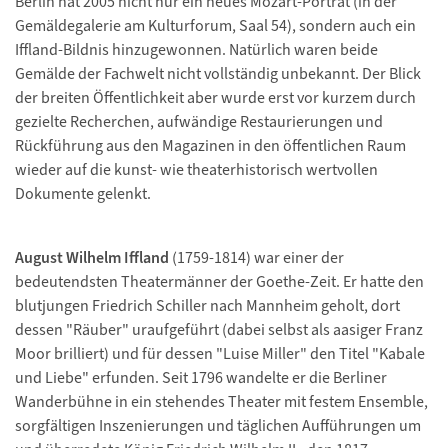
Berlin hat 2005 nicht nur ein neues Mozart-Porträt (in der
Gemäldegalerie am Kulturforum, Saal 54), sondern auch ein
Iffland-Bildnis hinzugewonnen. Natürlich waren beide
Gemälde der Fachwelt nicht vollständig unbekannt. Der Blick
der breiten Öffentlichkeit aber wurde erst vor kurzem durch
gezielte Recherchen, aufwändige Restaurierungen und
Rückführung aus den Magazinen in den öffentlichen Raum
wieder auf die kunst- wie theaterhistorisch wertvollen
Dokumente gelenkt.
August Wilhelm Iffland
(1759-1814) war einer der
bedeutendsten Theatermänner der Goethe-Zeit. Er hatte den
blutjungen Friedrich Schiller nach Mannheim geholt, dort
dessen "Räuber" uraufgeführt (dabei selbst als aasiger Franz
Moor brilliert) und für dessen "Luise Miller" den Titel "Kabale
und Liebe" erfunden. Seit 1796 wandelte er die Berliner
Wanderbühne in ein stehendes Theater mit festem Ensemble,
sorgfältigen Inszenierungen und täglichen Aufführungen um