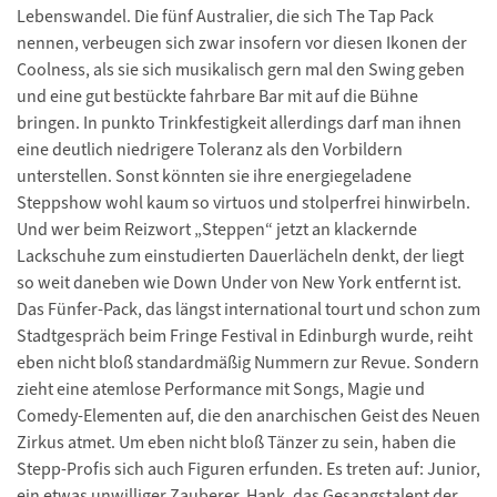
Lebenswandel. Die fünf Australier, die sich The Tap Pack
nennen, verbeugen sich zwar insofern vor diesen Ikonen der
Coolness, als sie sich musikalisch gern mal den Swing geben
und eine gut bestückte fahrbare Bar mit auf die Bühne
bringen. In punkto Trinkfestigkeit allerdings darf man ihnen
eine deutlich niedrigere Toleranz als den Vorbildern
unterstellen. Sonst könnten sie ihre energiegeladene
Steppshow wohl kaum so virtuos und stolperfrei hinwirbeln.
Und wer beim Reizwort „Steppen“ jetzt an klackernde
Lackschuhe zum einstudierten Dauerlächeln denkt, der liegt
so weit daneben wie Down Under von New York entfernt ist.
Das Fünfer-Pack, das längst international tourt und schon zum
Stadtgespräch beim Fringe Festival in Edinburgh wurde, reiht
eben nicht bloß standardmäßig Nummern zur Revue. Sondern
zieht eine atemlose Performance mit Songs, Magie und
Comedy-Elementen auf, die den anarchischen Geist des Neuen
Zirkus atmet. Um eben nicht bloß Tänzer zu sein, haben die
Stepp-Profis sich auch Figuren erfunden. Es treten auf: Junior,
ein etwas unwilliger Zauberer. Hank, das Gesangstalent der