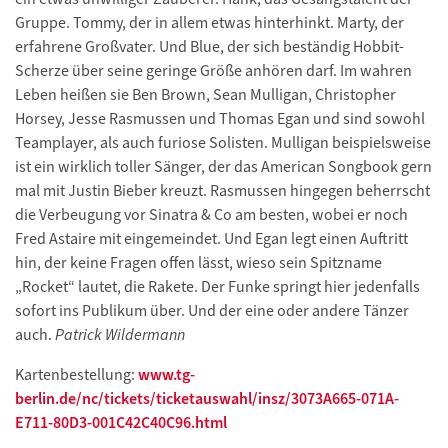
Gruppe. Tommy, der in allem etwas hinterhinkt. Marty, der
erfahrene Großvater. Und Blue, der sich beständig Hobbit-
Scherze über seine geringe Größe anhören darf. Im wahren
Leben heißen sie Ben Brown, Sean Mulligan, Christopher
Horsey, Jesse Rasmussen und Thomas Egan und sind sowohl
Teamplayer, als auch furiose Solisten. Mulligan beispielsweise
ist ein wirklich toller Sänger, der das American Songbook gern
mal mit Justin Bieber kreuzt. Rasmussen hingegen beherrscht
die Verbeugung vor Sinatra & Co am besten, wobei er noch
Fred Astaire mit eingemeindet. Und Egan legt einen Auftritt
hin, der keine Fragen offen lässt, wieso sein Spitzname
„Rocket“ lautet, die Rakete. Der Funke springt hier jedenfalls
sofort ins Publikum über. Und der eine oder andere Tänzer
auch.
Patrick Wildermann
Kartenbestellung:
www.tg-
berlin.de/nc/tickets/ticketauswahl/insz/3073A665-071A-
E711-80D3-001C42C40C96.html