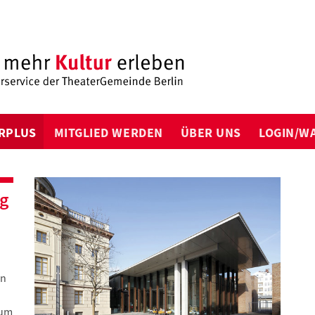
RPLUS
MITGLIED WERDEN
ÜBER UNS
LOGIN/W
rg
en
rum