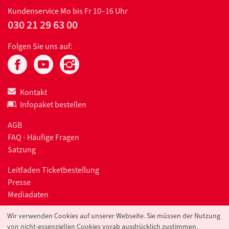
Kundenservice
Mo bis Fr 10–16 Uhr
030 21 29 63 00
Folgen Sie uns auf:
Kontakt
Infopaket bestellen
AGB
FAQ - Häufige Fragen
Satzung
Leitfaden Ticketbestellung
Presse
Mediadaten
Newsletter
Wir verwenden Cookies auf unserer Webseite. Sie müssen der Nutzung
Impressum
von nicht-essenziellen Cookies vorab ausdrücklich zustimmen.