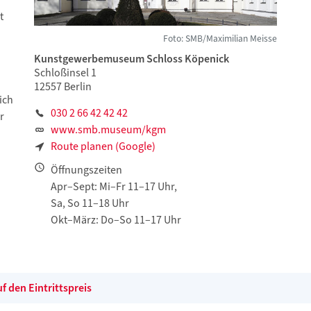
t
Foto: SMB/Maximilian Meisse
Kunstgewerbemuseum Schloss Köpenick
Schloßinsel 1
12557 Berlin
ich
030 2 66 42 42 42
r
www.smb.museum/kgm
Route planen (Google)
Öffnungszeiten
Apr–Sept: Mi–Fr 11–17 Uhr,
Sa, So 11–18 Uhr
Okt–März: Do–So 11–17 Uhr
 den Eintrittspreis