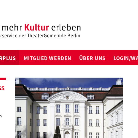
RPLUS
MITGLIED WERDEN
ÜBER UNS
LOGIN/W
ss
s