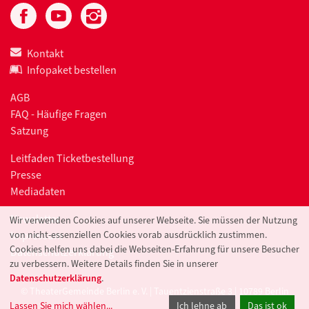
Kontakt
Infopaket bestellen
AGB
FAQ - Häufige Fragen
Satzung
Leitfaden Ticketbestellung
Presse
Mediadaten
Newsletter
Wir verwenden Cookies auf unserer Webseite. Sie müssen der Nutzung
Impressum
von nicht-essenziellen Cookies vorab ausdrücklich zustimmen.
Cookies helfen uns dabei die Webseiten-Erfahrung für unsere Besucher
Datenschutzerklärung
zu verbessern. Weitere Details finden Sie in unserer
Datenschutzerklärung
.
© TheaterGemeinde Berlin e. V. | Tauentzienstraße 3 | 10789 Berlin
Lassen Sie mich wählen
...
Ich lehne ab
Das ist ok