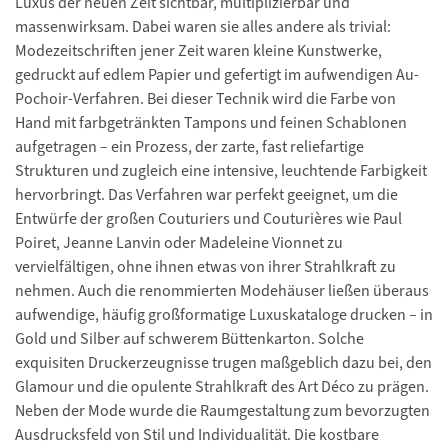
Luxus der neuen Zeit sichtbar, multiplizierbar und
massenwirksam. Dabei waren sie alles andere als trivial:
Modezeitschriften jener Zeit waren kleine Kunstwerke,
gedruckt auf edlem Papier und gefertigt im aufwendigen Au-
Pochoir-Verfahren. Bei dieser Technik wird die Farbe von
Hand mit farbgetränkten Tampons und feinen Schablonen
aufgetragen – ein Prozess, der zarte, fast reliefartige
Strukturen und zugleich eine intensive, leuchtende Farbigkeit
hervorbringt. Das Verfahren war perfekt geeignet, um die
Entwürfe der großen Couturiers und Couturières wie Paul
Poiret, Jeanne Lanvin oder Madeleine Vionnet zu
vervielfältigen, ohne ihnen etwas von ihrer Strahlkraft zu
nehmen. Auch die renommierten Modehäuser ließen überaus
aufwendige, häufig großformatige Luxuskataloge drucken – in
Gold und Silber auf schwerem Büttenkarton. Solche
exquisiten Druckerzeugnisse trugen maßgeblich dazu bei, den
Glamour und die opulente Strahlkraft des Art Déco zu prägen.
Neben der Mode wurde die Raumgestaltung zum bevorzugten
Ausdrucksfeld von Stil und Individualität. Die kostbare