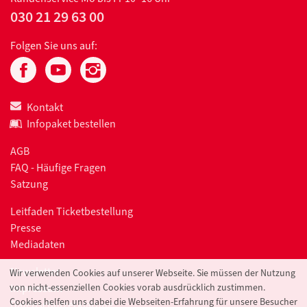
030 21 29 63 00
Folgen Sie uns auf:
Kontakt
Infopaket bestellen
AGB
FAQ - Häufige Fragen
Satzung
Leitfaden Ticketbestellung
Presse
Mediadaten
Newsletter
Wir verwenden Cookies auf unserer Webseite. Sie müssen der Nutzung
von nicht-essenziellen Cookies vorab ausdrücklich zustimmen.
Impressum
Cookies helfen uns dabei die Webseiten-Erfahrung für unsere Besucher
Datenschutzerklärung