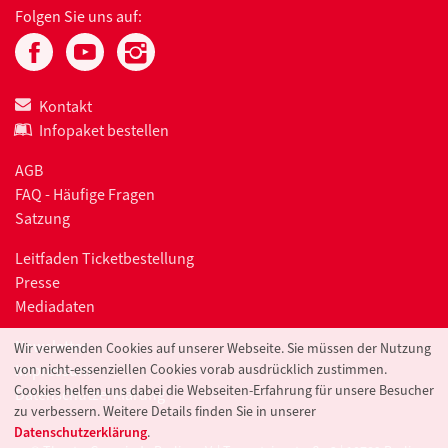
Folgen Sie uns auf:
Kontakt
Infopaket bestellen
AGB
FAQ - Häufige Fragen
Satzung
Leitfaden Ticketbestellung
Presse
Mediadaten
Newsletter
Wir verwenden Cookies auf unserer Webseite. Sie müssen der Nutzung
Impressum
von nicht-essenziellen Cookies vorab ausdrücklich zustimmen.
Cookies helfen uns dabei die Webseiten-Erfahrung für unsere Besucher
Datenschutzerklärung
zu verbessern. Weitere Details finden Sie in unserer
Datenschutzerklärung
.