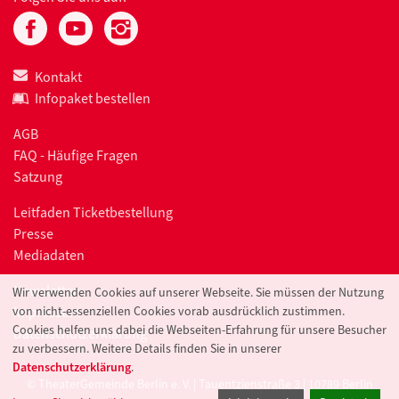
Kontakt
Infopaket bestellen
AGB
FAQ - Häufige Fragen
Satzung
Leitfaden Ticketbestellung
Presse
Mediadaten
Newsletter
Wir verwenden Cookies auf unserer Webseite. Sie müssen der Nutzung
von nicht-essenziellen Cookies vorab ausdrücklich zustimmen.
Impressum
Cookies helfen uns dabei die Webseiten-Erfahrung für unsere Besucher
Datenschutzerklärung
zu verbessern. Weitere Details finden Sie in unserer
Datenschutzerklärung
.
© TheaterGemeinde Berlin e. V. | Tauentzienstraße 3 | 10789 Berlin