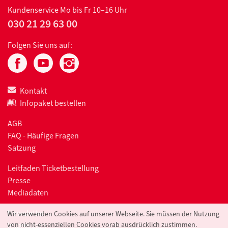
Kundenservice
Mo bis Fr 10–16 Uhr
030 21 29 63 00
Folgen Sie uns auf:
Kontakt
Infopaket bestellen
AGB
FAQ - Häufige Fragen
Satzung
Leitfaden Ticketbestellung
Presse
Mediadaten
Newsletter
Wir verwenden Cookies auf unserer Webseite. Sie müssen der Nutzung
Impressum
von nicht-essenziellen Cookies vorab ausdrücklich zustimmen.