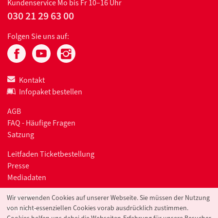
Kundenservice
Mo bis Fr 10–16 Uhr
030 21 29 63 00
Folgen Sie uns auf:
Kontakt
Infopaket bestellen
AGB
FAQ - Häufige Fragen
Satzung
Leitfaden Ticketbestellung
Presse
Mediadaten
Newsletter
Wir verwenden Cookies auf unserer Webseite. Sie müssen der Nutzung
Impressum
von nicht-essenziellen Cookies vorab ausdrücklich zustimmen.