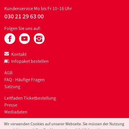
Kundenservice
Mo bis Fr 10–16 Uhr
030 21 29 63 00
Folgen Sie uns auf:
Kontakt
Infopaket bestellen
AGB
FAQ - Häufige Fragen
Satzung
Leitfaden Ticketbestellung
Presse
Mediadaten
Newsletter
Wir verwenden Cookies auf unserer Webseite. Sie müssen der Nutzung