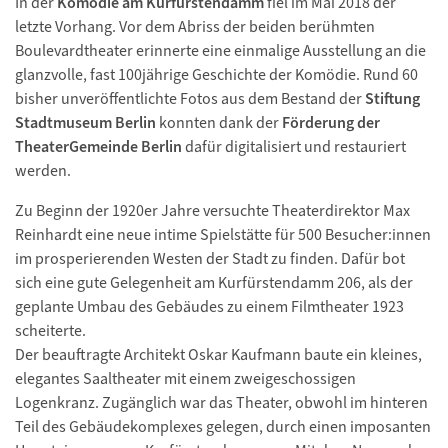
In der
Komödie am Kurfürstendamm
fiel im Mai 2018 der
letzte Vorhang. Vor dem Abriss der beiden berühmten
Boulevardtheater erinnerte eine einmalige Ausstellung an die
glanzvolle, fast 100jährige Geschichte der Komödie. Rund 60
bisher unveröffentlichte Fotos aus dem Bestand der
Stiftung
Stadtmuseum Berlin
konnten dank der
Förderung der
TheaterGemeinde Berlin
dafür digitalisiert und restauriert
werden.
Zu Beginn der 1920er Jahre versuchte Theaterdirektor Max
Reinhardt eine neue intime Spielstätte für 500 Besucher:innen
im prosperierenden Westen der Stadt zu finden. Dafür bot
sich eine gute Gelegenheit am Kurfürstendamm 206, als der
geplante Umbau des Gebäudes zu einem Filmtheater 1923
scheiterte.
Der beauftragte Architekt Oskar Kaufmann baute ein kleines,
elegantes Saaltheater mit einem zweigeschossigen
Logenkranz. Zugänglich war das Theater, obwohl im hinteren
Teil des Gebäudekomplexes gelegen, durch einen imposanten