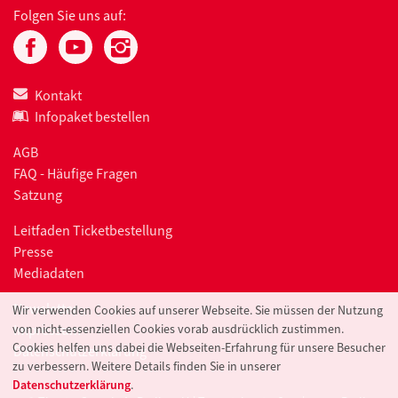
Folgen Sie uns auf:
Kontakt
Infopaket bestellen
AGB
FAQ - Häufige Fragen
Satzung
Leitfaden Ticketbestellung
Presse
Mediadaten
Newsletter
Wir verwenden Cookies auf unserer Webseite. Sie müssen der Nutzung
Impressum
von nicht-essenziellen Cookies vorab ausdrücklich zustimmen.
Cookies helfen uns dabei die Webseiten-Erfahrung für unsere Besucher
Datenschutzerklärung
zu verbessern. Weitere Details finden Sie in unserer
Datenschutzerklärung
.