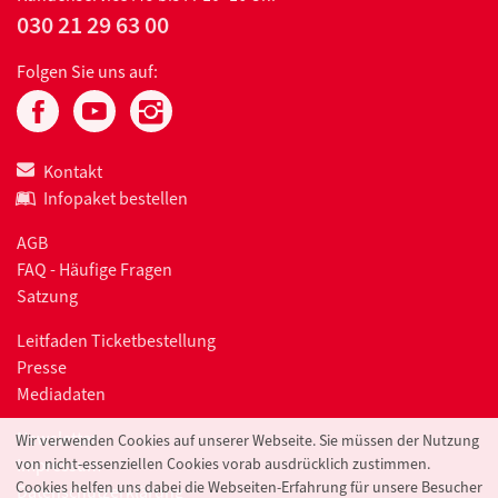
030 21 29 63 00
Folgen Sie uns auf:
Kontakt
Infopaket bestellen
AGB
FAQ - Häufige Fragen
Satzung
Leitfaden Ticketbestellung
Presse
Mediadaten
Newsletter
Wir verwenden Cookies auf unserer Webseite. Sie müssen der Nutzung
von nicht-essenziellen Cookies vorab ausdrücklich zustimmen.
Impressum
Cookies helfen uns dabei die Webseiten-Erfahrung für unsere Besucher
Datenschutzerklärung