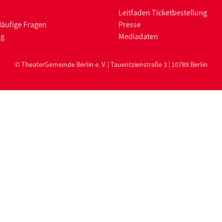
Leitfaden Ticketbestellung
Häufige Fragen
Presse
ng
Mediadaten
© TheaterGemeinde Berlin e. V. | Tauentzienstraße 3 | 10789 Berlin