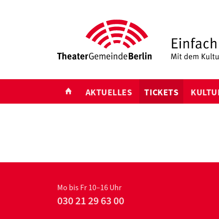
START
AKTUELLES
TICKETS
KULTU
Mo bis Fr 10–16 Uhr
030 21 29 63 00