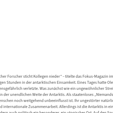
er Forscher sticht Kollegen nieder“ – titelte das Fokus-Magazin im
langen Stunden in der antarktischen Einsamkeit. Eines Tages hatte 
ensgefährlich verletzte. Was zunächst wie ein ungewöhnlicher Strei
der unendlichen Weite der Antarktis. Als staatenloses „Niemandslan
chen noch weitgehend unbeeinflusst ist. Ihr ungestörter natürl
internationale Zusammenarbeit. Allerdings ist die Antarktis in ein
dern auch politisch ein besonderer, ein utopischer Ort. Auf den Sp