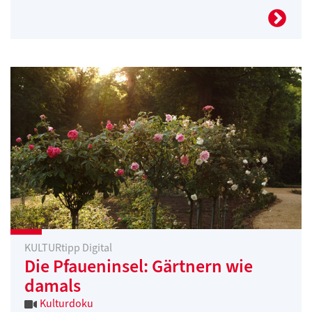
KULTURtipp Digital
Die Pfaueninsel: Gärtnern wie
damals
Kulturdoku