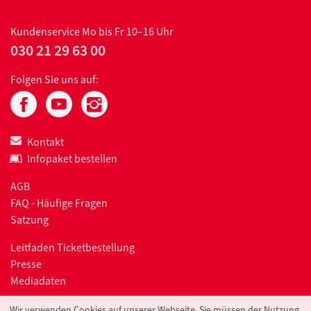
Kundenservice
Mo bis Fr 10–16 Uhr
030 21 29 63 00
Folgen Sie uns auf:
Kontakt
Infopaket bestellen
AGB
FAQ - Häufige Fragen
Satzung
Leitfaden Ticketbestellung
Presse
Mediadaten
Newsletter
Wir verwenden Cookies auf unserer Webseite. Sie müssen der Nutzung